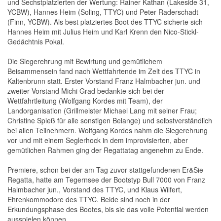
und Sechstplatzierten der Wertung: Rainer Kathan (Lakeside 31,
YCBW), Hannes Heim (Soling, TTYC) und Peter Raderschadt
(Finn, YCBW). Als best platziertes Boot des TTYC sicherte sich
Hannes Heim mit Julius Heim und Karl Krenn den Nico-Stickl-
Gedächtnis Pokal.
Die Siegerehrung mit Bewirtung und gemütlichem
Beisammensein fand nach Wettfahrtende im Zelt des TTYC in
Kaltenbrunn statt. Erster Vorstand Franz Halmbacher jun. und
zweiter Vorstand Michi Grad bedankte sich bei der
Wettfahrtleitung (Wolfgang Kordes mit Team), der
Landorganisation (Grillmeister Michael Lang mit seiner Frau;
Christine Spieß für alle sonstigen Belange) und selbstverständlich
bei allen Teilnehmern. Wolfgang Kordes nahm die Siegerehrung
vor und mit einem Seglerhock in dem improvisierten, aber
gemütlichen Rahmen ging der Regattatag angenehm zu Ende.
Premiere, schon bei der am Tag zuvor stattgefundenen Er&Sie
Regatta, hatte am Tegernsee der Bootstyp Bull 7000 von Franz
Halmbacher jun., Vorstand des TTYC, und Klaus Wilfert,
Ehrenkommodore des TTYC. Beide sind noch in der
Erkundungsphase des Bootes, bis sie das volle Potential werden
ausspielen können.