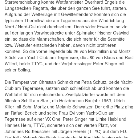
Startverschiebung konnte Wettfahrtleiter Ewerhard Engels die
Langstrecken-Regatta, die über den ganzen See führt, starten.
Aufgrund der Wetterlage mit Gewittertendenz konnten sich die
typischen Thermikwinde am Tegernsee aus der Windrichtung
Nord / Nord-Ost nicht durchsetzen. Doch wider Erwarten setzte
auf der langen Vorwindstrecke unter Spinnaker frischer Ostwind
ein, so dass die Mannschaften, die sich mehr für die Seemitte
bzw. Westufer entschieden haben, davon nicht profitieren
konnten. So die vorne liegende blu 26 von Maximilian und Moritz
Stöckl vom Yacht-Club am Tegernsee, die J80 von Klaus und Rosi
Wilfert, beide TTYC, und der Vorjahressieger Peter Singer mit
seiner Soling.
Die Tempest von Christian Schmidt mit Petra Schütz, beide Yacht-
Club am Tegernsee, setzten sich schließlich ab und konnten die
Wettfahrt für sich entscheiden. Zweitplatzierter wurde mit dem
ältesten Schiff am Start, ein Holzdrachen Baujahr 1963, Ulrich
Killer mit Sohn Moritz und Melanie Schwatzer. Der dritte Platz ging
an Rafael Berleb und seine Frau Evi vom Yacht-Club am
Tegernsee auf einer VX One. Peter Singer mit Ulrike Hiebl und
Hannes Heim, TTYC, sicherten sich den vierten Platz, vor
Johannes Roßteuscher mit Jürgen Herein (TTYC) auf dem FD.
Der Fritz-Schock-Gedächtnispreis der H-Boot-Flotte ging wie im